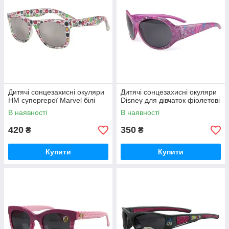
Дитячі сонцезахисні окуляри
Дитячі сонцезахисні окуляри
HM супергерої Marvel білі
Disney для дівчаток фіолетові
В наявності
В наявності
420
350
₴
₴
Купити
Купити