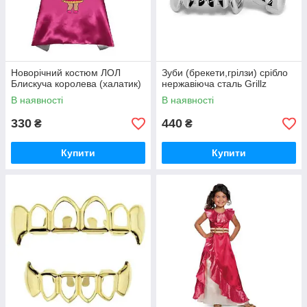
Новорічний костюм ЛОЛ
Зуби (брекети,грілзи) срібло
Блискуча королева (халатик)
нержавіюча сталь Grillz
В наявності
В наявності
330
440
₴
₴
Купити
Купити