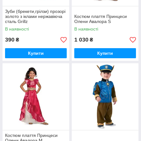
Зуби (брекети,грілзи) прозорі
золото з іклами нержавіюча
Костюм плаття Принцеси
сталь Grillz
Олени Авалора S
В наявності
В наявності
390
1 030
₴
₴
Купити
Купити
Костюм плаття Принцеси
Олени Авалора M