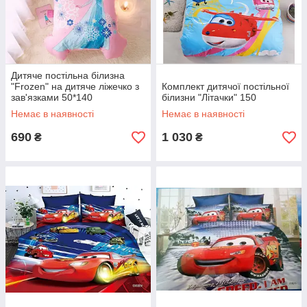
Дитяче постільна білизна
"Frozen" на дитяче ліжечко з
Комплект дитячої постільної
зав'язками 50*140
білизни "Літачки" 150
Немає в наявності
Немає в наявності
690
1 030
₴
₴