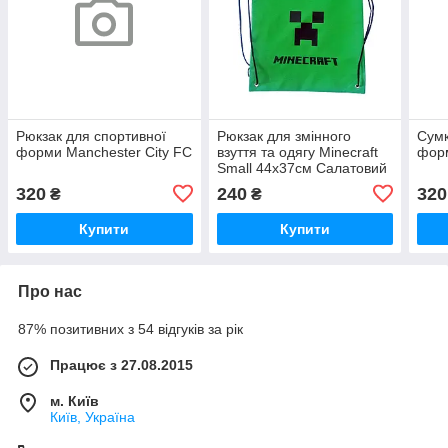
Рюкзак для спортивної
Рюкзак для змінного
Сумк
форми Manchester City FC
взуття та одягу Mineсraft
форм
Small 44х37см Салатовий
320
240
320
₴
₴
Купити
Купити
Про нас
87% позитивних з 54 відгуків за рік
Працює з 27.08.2015
м. Київ
Київ, Україна