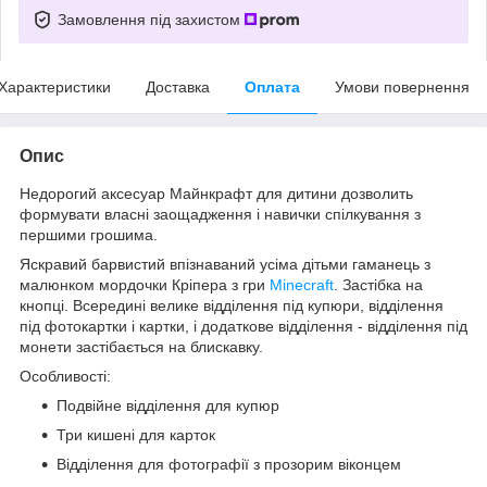
Замовлення під захистом
Характеристики
Доставка
Оплата
Умови повернення
Опис
Недорогий аксесуар Майнкрафт для дитини дозволить
формувати власні заощадження і навички спілкування з
першими грошима.
Яскравий барвистий впізнаваний усіма дітьми гаманець з
малюнком мордочки Кріпера з гри
Minecraft
. Застібка на
кнопці. Всередині велике відділення під купюри, відділення
під фотокартки і картки, і додаткове відділення - відділення під
монети застібається на блискавку.
Особливості:
Подвійне відділення для купюр
Три кишені для карток
Відділення для фотографії з прозорим віконцем