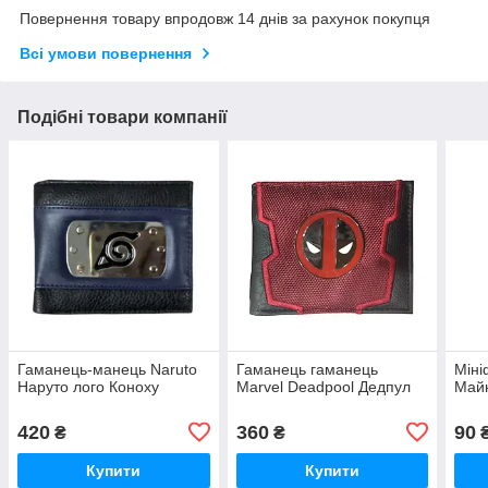
Повернення товару впродовж 14 днів за рахунок покупця
Всі умови повернення
Подібні товари компанії
Гаманець-манець Naruto
Гаманець гаманець
Міні
Наруто лого Коноху
Marvel Deadpool Дедпул
Май
420
360
90
₴
₴
Купити
Купити