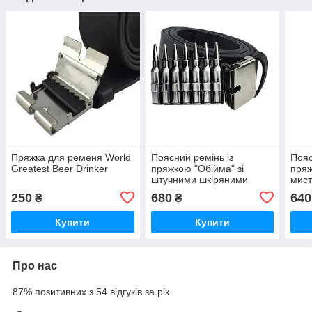
Пряжка для ременя World
Поясний ремінь із
Пояс
Greatest Beer Drinker
пряжкою "Обійма" зі
пряж
штучними шкіряними
мист
мережами
250
680
640
₴
₴
Купити
Купити
Про нас
87% позитивних з 54 відгуків за рік