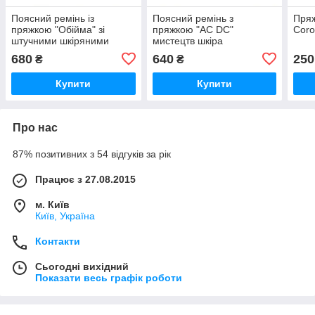
Поясний ремінь із
Поясний ремінь з
Пряж
пряжкою "Обійма" зі
пряжкою "AC DC"
Cor
штучними шкіряними
мистецтв шкіра
мережами
680
640
250
₴
₴
Купити
Купити
Про нас
87% позитивних з 54 відгуків за рік
Працює з 27.08.2015
м. Київ
Київ, Україна
Контакти
Сьогодні вихідний
Показати весь графік роботи