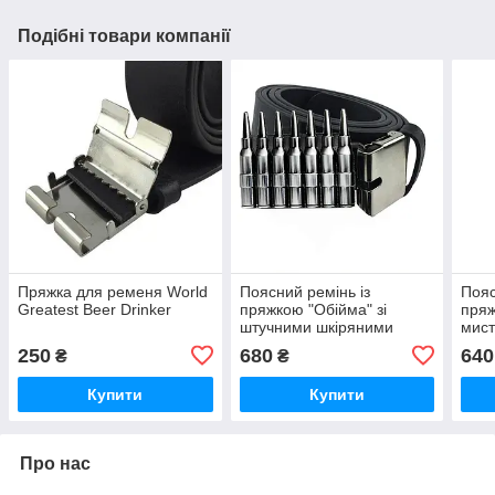
Подібні товари компанії
Пряжка для ременя World
Поясний ремінь із
Пояс
Greatest Beer Drinker
пряжкою "Обійма" зі
пряж
штучними шкіряними
мист
мережами
250
680
640
₴
₴
Купити
Купити
Про нас