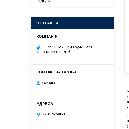
Відгуки
КОНТАКТИ
FUNSHOP - Подарунки для
захоплених людей
Оксана
М
з
а
в
Київ, Україна
П
о
с