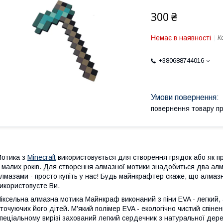
300 ₴
Немає в наявності
К
+380688744016
повернення товару п
отика з
Minecraft
використовується для створення грядок або як п
 малих років. Для створення алмазної мотики знадобиться два алма
лмазами - просто купіть у нас! Будь майнкрафтер скаже, що алмазн
икористовуєте Ви.
іксельна алмазна мотика Майнкраф виконаний з піни EVA - легкий,
точуючих його дітей. М'який полімер EVA - екологічно чистий спіне
пеціальному вирізі захований легкий сердечник з натуральної дер