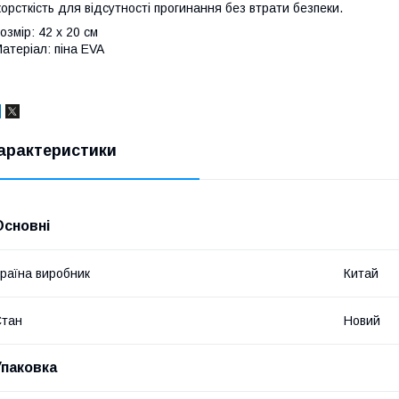
орсткість для відсутності прогинання без втрати безпеки.
озмір: 42 х 20 см
атеріал: піна EVA
арактеристики
Основні
раїна виробник
Китай
Стан
Новий
Упаковка