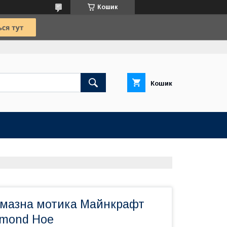
Кошик
Кошик
лмазна мотика Майнкрафт
amond Hoe