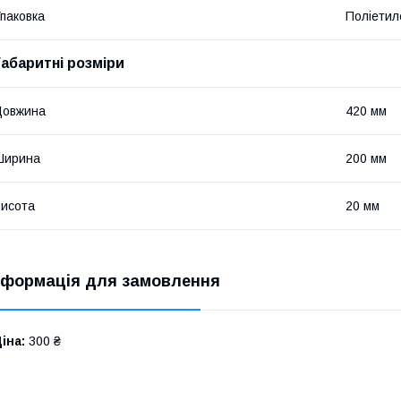
паковка
Поліетил
Габаритні розміри
Довжина
420 мм
Ширина
200 мм
исота
20 мм
нформація для замовлення
іна:
300 ₴