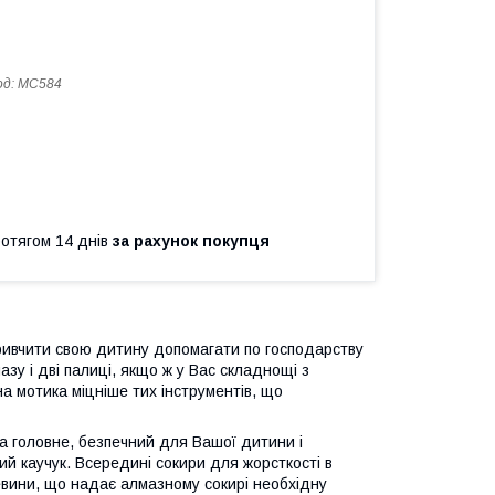
од:
MC584
ротягом 14 днів
за рахунок покупця
ривчити свою дитину допомагати по господарству
зу і дві палиці, якщо ж у Вас складнощі з
а мотика міцніше тих інструментів, що
 а головне, безпечний для Вашої дитини і
ний каучук. Всередині сокири для жорсткості в
евини, що надає алмазному сокирі необхідну