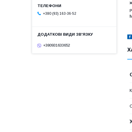
ж
Р
+380 (93) 163-36-52
М
+380931633652
Х
К