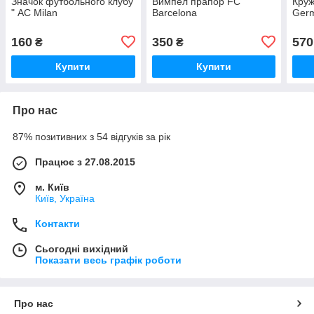
Значок футбольного клубу
Вимпел прапор FC
Круж
" AC Milan
Barcelona
Germ
160
350
570
₴
₴
Купити
Купити
Про нас
87% позитивних з 54 відгуків за рік
Працює з 27.08.2015
м. Київ
Київ, Україна
Контакти
Сьогодні вихідний
Показати весь графік роботи
Про нас