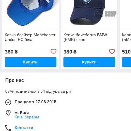
Кепка блайзер Manchester
Кепка бейсболка BMW
Кеп
United FC біла
(БМВ) синя
(БМВ
360
380
510
₴
₴
Купити
Купити
Про нас
87% позитивних з 54 відгуків за рік
Працює з 27.08.2015
м. Київ
Київ, Україна
Контакти