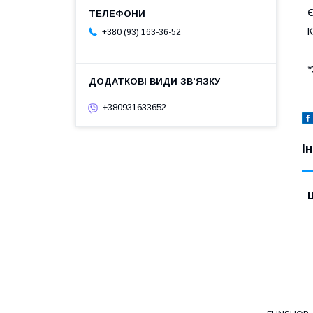
Є
К
+380 (93) 163-36-52
*
+380931633652
І
Ц