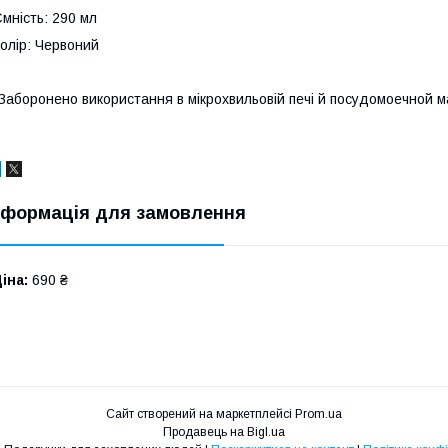
мність: 290 мл
олір: Червоний
Заборонено використання в мікрохвильовій печі й посудомоечной м
нформація для замовлення
іна:
690 ₴
Сайт створений на маркетплейсі
Prom.ua
Продавець на Bigl.ua