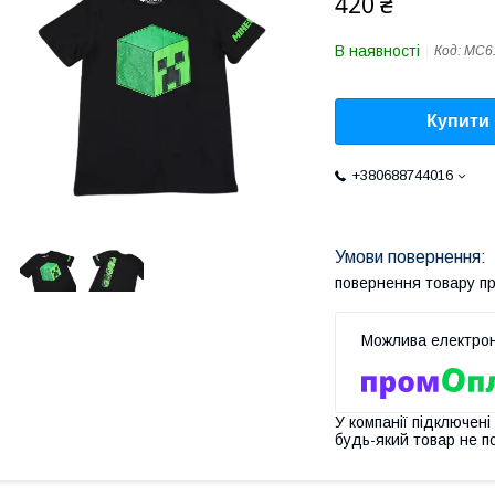
420 ₴
В наявності
Код:
MC6
Купити
+380688744016
повернення товару п
У компанії підключені
будь-який товар не п