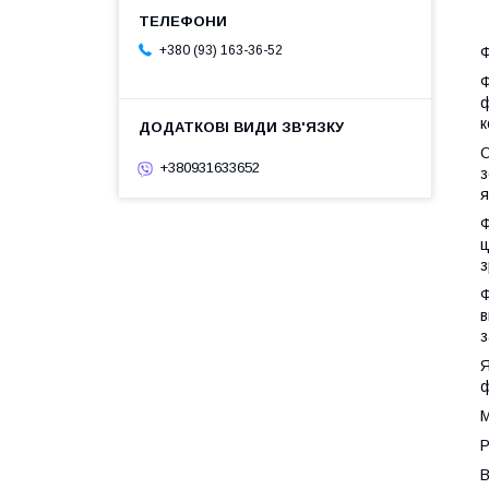
+380 (93) 163-36-52
Ф
Ф
ф
к
О
+380931633652
з
я
Ф
ц
з
Ф
в
з
Я
ф
М
Р
В