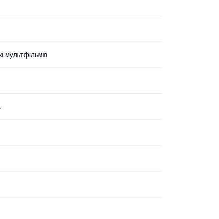
і мультфільмів
а