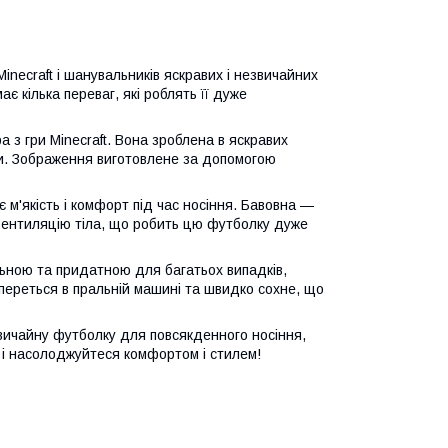
necraft і шанувальників яскравих і незвичайних
є кілька переваг, які роблять її дуже
з гри Minecraft. Вона зроблена в яскравих
ри. Зображення виготовлене за допомогою
м'якість і комфорт під час носіння. Бавовна —
 вентиляцію тіла, що робить цю футболку дуже
альною та придатною для багатьох випадків,
переться в пральній машині та швидко сохне, що
звичайну футболку для повсякденного носіння,
 і насолоджуйтеся комфортом і стилем!