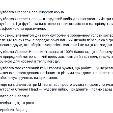
утболка Creeper Head
Minecraft
чорна
утболка Creeper Head — це чудовий вибір для шанувальників гри Mi
утболок. Ця футболка виготовлена з високоякісного матеріалу та ма
омфортною та практичною.
сновним елементом дизайну футболки є зображення голови кріпера 
елених тонах і точно передає оригінальний дизайн персонажа з г
кісного друку, яка зберігає яскравість кольорів і не вицвітає згодом.
утболка Creeper Head виготовлена зі 100% бавовни, що забезпечує 
е природний матеріал, який пропускає повітря й забезпечує гарну
ручною для носіння в теплу погоду.
утболка має класичний крій і короткі рукави, що робить її універс
ключно з повсякденним носінням та різними заходами. Вона легко 
абезпечує зручність використання.
кщо ви є фанатом гри Minecraft або просто шукаєте яскраву та не
утболка Creeper Head — чудовий вибір. Придбайте її прямо зараз
атеріал: Бавовна
озміри: 7, 8, 10 років
иробник: Mojang