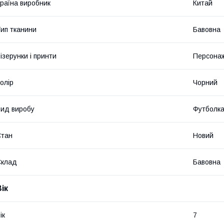
раїна виробник
Китай
ип тканини
Бавовна
ізерунки і принти
Персонаж
олір
Чорний
ид виробу
Футболк
Стан
Новий
Склад
Бавовна
ік
ік
7