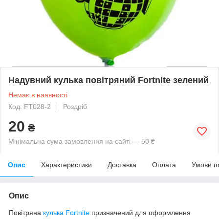
Надувний кулька повітряний Fortnite зелений
Немає в наявності
Код: FT028-2
Роздріб
20
₴
Мінімальна сума замовлення на сайті — 50 ₴
Опис
Характеристики
Доставка
Оплата
Умови п
Опис
Повітряна
кулька
Fortnite
призначений для оформлення