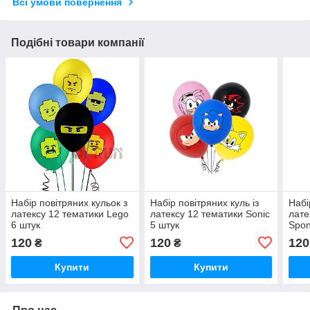
Всі умови повернення
Подібні товари компанії
Набір повітряних кульок з
Набір повітряних куль із
Набі
латексу 12 тематики Lego
латексу 12 тематики Sonic
лате
6 штук
5 штук
Spon
120
120
120
₴
₴
Купити
Купити