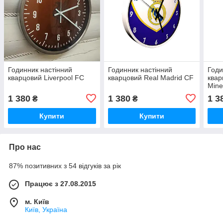
Годинник настінний
Годинник настінний
Годи
кварцовий Liverpool FC
кварцовий Real Madrid CF
квар
Mine
1 380
1 380
1 3
₴
₴
Купити
Купити
Про нас
87% позитивних з 54 відгуків за рік
Працює з 27.08.2015
м. Київ
Київ, Україна