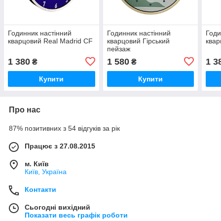
Годинник настінний
Годинник настінний
Годи
кварцовий Real Madrid CF
кварцовий Гірський
квар
пейзаж
1 380
1 580
1 3
₴
₴
Купити
Купити
Про нас
87% позитивних з 54 відгуків за рік
Працює з 27.08.2015
м. Київ
Київ, Україна
Контакти
Сьогодні вихідний
Показати весь графік роботи