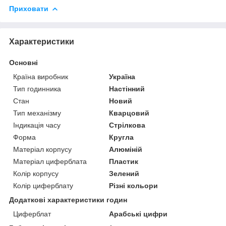
Приховати
Характеристики
Основні
Країна виробник
Україна
Тип годинника
Настінний
Стан
Новий
Тип механізму
Кварцовий
Індикація часу
Стрілкова
Форма
Кругла
Матеріал корпусу
Алюміній
Матеріал циферблата
Пластик
Колір корпусу
Зелений
Колір циферблату
Різні кольори
Додаткові характеристики годин
Циферблат
Арабські цифри