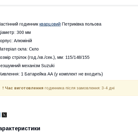
астінний годинник
кварцовий
Петриківка польова
іаметр: 300 мм
орпус: Алюміній
атеріал скла: Скло
озмір стрілок (год./хв./сек.), мм: 115/148/155
езшумний механізм Suzuki
ивлення: 1 Батарейка АА (у комплект не входить)
! Час виготовлення
годинника після замовлення: 3-4 дні
арактеристики