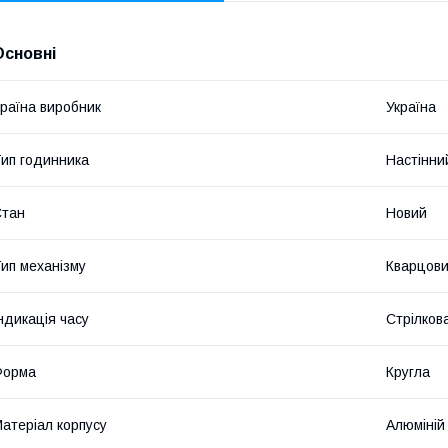
Основні
раїна виробник
Україна
ип годинника
Настінни
Стан
Новий
ип механізму
Кварцов
ндикація часу
Стрілков
Форма
Кругла
атеріал корпусу
Алюміній