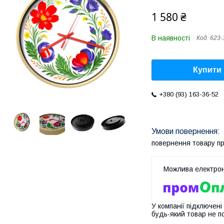
1 580 ₴
В наявності
Код:
623-
Купити
+380 (93) 163-36-52
повернення товару п
У компанії підключені
будь-який товар не п