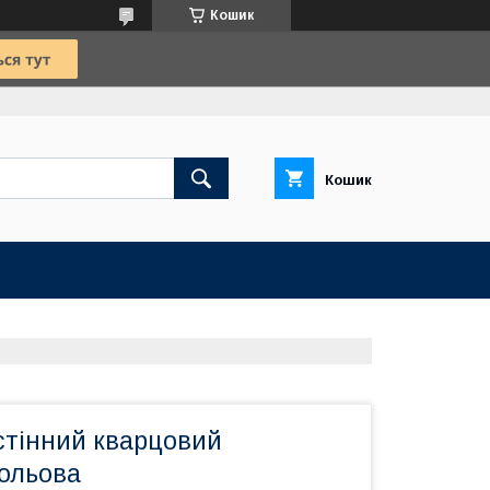
Кошик
Кошик
стінний кварцовий
польова