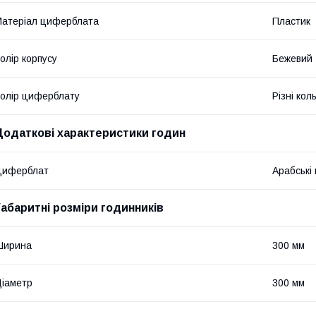
атеріал циферблата
Пластик
олір корпусу
Бежевий
олір циферблату
Різні кол
Додаткові характеристики годин
Циферблат
Арабські
Габаритні розміри годинників
Ширина
300 мм
іаметр
300 мм