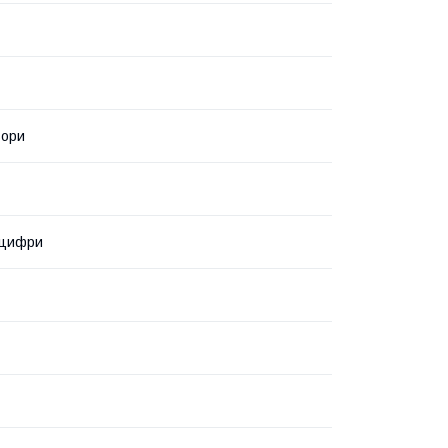
ьори
 цифри