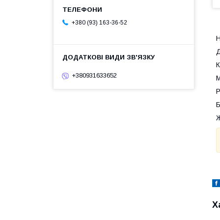
+380 (93) 163-36-52
Н
Д
К
+380931633652
М
Р
Б
Ж
Х