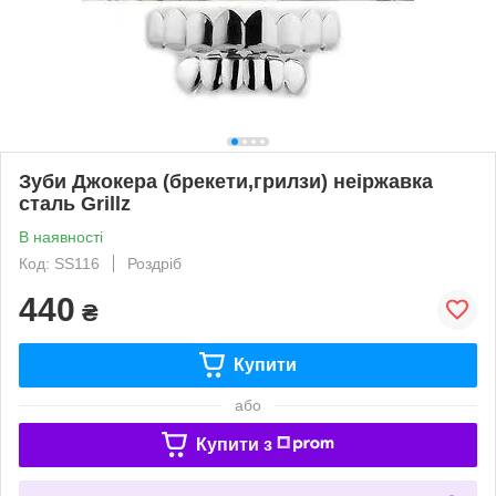
Зуби Джокера (брекети,грилзи) неіржавка
сталь Grillz
В наявності
Код: SS116
Роздріб
440
₴
Купити
або
Купити з