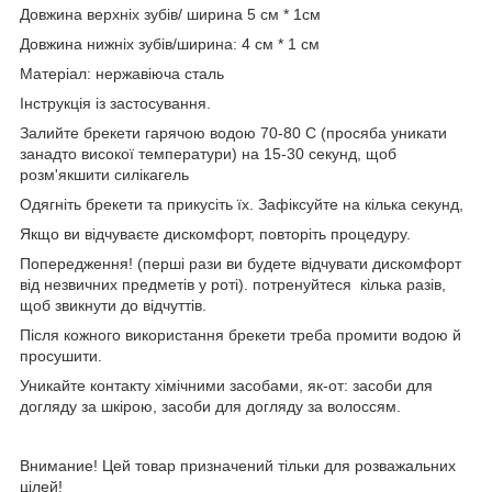
Довжина верхніх зубів/ ширина 5 см * 1см
Довжина нижніх зубів/ширина: 4 см * 1 см
Матеріал: нержавіюча сталь
Інструкція із застосування.
Залийте брекети гарячою водою 70-80 С (просяба уникати
занадто високої температури) на 15-30 секунд, щоб
розм'якшити силікагель
Одягніть брекети та прикусіть їх. Зафіксуйте на кілька секунд,
Якщо ви відчуваєте дискомфорт, повторіть процедуру.
Попередження! (перші рази ви будете відчувати дискомфорт
від незвичних предметів у роті). потренуйтеся кілька разів,
щоб звикнути до відчуттів.
Після кожного використання брекети треба промити водою й
просушити.
Уникайте контакту хімічними засобами, як-от: засоби для
догляду за шкірою, засоби для догляду за волоссям.
Внимание! Цей товар призначений тільки для розважальних
цілей!