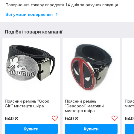
Повернення товару впродовж 14 днів за рахунок покупця
Всі умови повернення
Подібні товари компанії
Поясний ремінь "Good
Поясний ремінь
Пояс
Girl" мистецтв шкіра
"Deadpool" матовий
мист
мистецтв шкіра
640
640
640
₴
₴
Купити
Купити