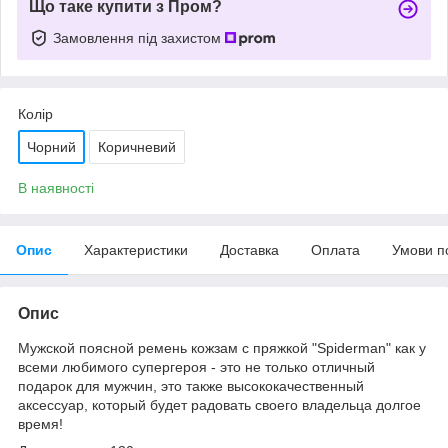
Що таке купити з Пром?
Замовлення під захистом
Колір
Чорний
Коричневий
В наявності
Опис
Характеристики
Доставка
Оплата
Умови п
Опис
Мужской поясной ремень кожзам с пряжкой "Spiderman" как у
всеми любимого супергероя - это не только отличный
подарок для мужчин, это также высококачественный
аксессуар, который будет радовать своего владельца долгое
время!