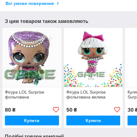
Всі умови повернення
З цим товаром також замовляють
Фігура LOL Surprise
Фігура LOL Surprise
Куля
фольгована
фольгована велика
Surp
80
50
30
₴
₴
Купити
Купити
Подібні товари компанії