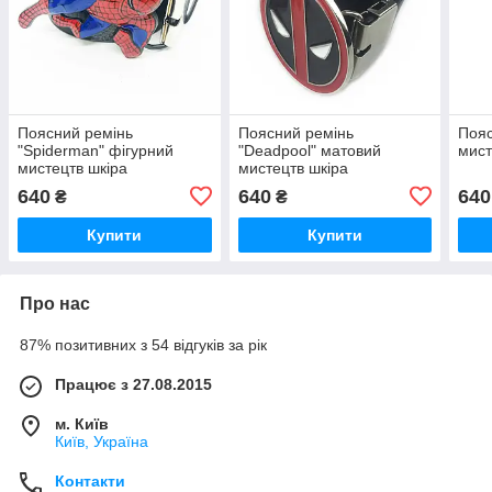
Поясний ремінь
Поясний ремінь
Пояс
"Spiderman" фігурний
"Deadpool" матовий
мист
мистецтв шкіра
мистецтв шкіра
640
640
640
₴
₴
Купити
Купити
Про нас
87% позитивних з 54 відгуків за рік
Працює з 27.08.2015
м. Київ
Київ, Україна
Контакти