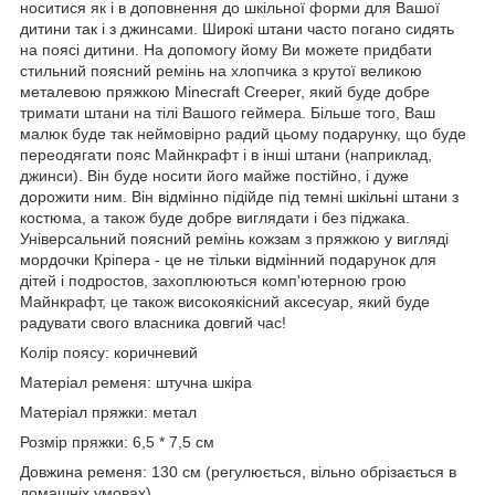
носитися як і в доповнення до шкільної форми для Вашої
дитини так і з джинсами. Широкі штани часто погано сидять
на поясі дитини. На допомогу йому Ви можете придбати
стильний поясний ремінь на хлопчика з крутої великою
металевою пряжкою Minecraft Creeper, який буде добре
тримати штани на тілі Вашого геймера. Більше того, Ваш
малюк буде так неймовірно радий цьому подарунку, що буде
переодягати пояс Майнкрафт і в інші штани (наприклад,
джинси). Він буде носити його майже постійно, і дуже
дорожити ним. Він відмінно підійде під темні шкільні штани з
костюма, а також буде добре виглядати і без піджака.
Універсальний поясний ремінь кожзам з пряжкою у вигляді
мордочки Кріпера - це не тільки відмінний подарунок для
дітей і подростов, захоплюються комп'ютерною грою
Майнкрафт, це також високоякісний аксесуар, який буде
радувати свого власника довгий час!
Колір поясу: коричневий
Матеріал ременя: штучна шкіра
Матеріал пряжки: метал
Розмір пряжки: 6,5 * 7,5 см
Довжина ременя: 130 см (регулюється, вільно обрізається в
домашніх умовах)